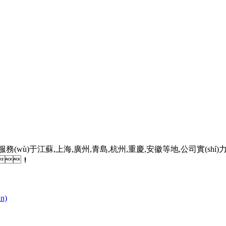
ù)于江蘇,上海,廣州,青島,杭州,重慶,安徽等地,公司實(shí)力雄
！
n)