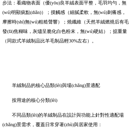
步法：看織物表面（優(yōu)良羊絨表面平整，毛羽均勻，無
(wú)明顯疵點(diǎn)）；摸觸感（細膩柔軟，無(wú)刺癢感，
摩擦時(shí)無(wú)粗糙聲響）；燒纖維（天然羊絨燃燒后有毛
發(fā)焦糊味，灰燼呈脆化白色粉末，無(wú)硬結）；掂重量
（同款式羊絨制品比羊毛制品輕30%左右）。
羊絨制品的核心品類(lèi)與場(chǎng)景適配
按用途的核心分類(lèi)
不同品類(lèi)的羊絨制品在設計與功能上針對性適配場
(chǎng)景需求，覆蓋日常穿著(zhù)與居家使用：