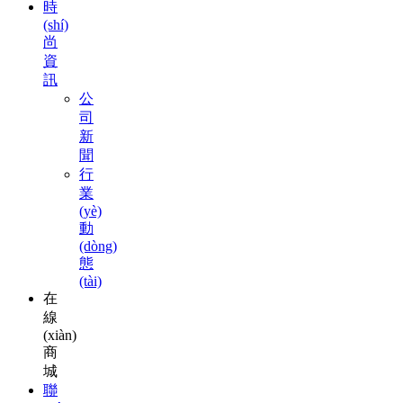
時
(shí)
尚
資
訊
公
司
新
聞
行
業
(yè)
動
(dòng)
態
(tài)
在
線
(xiàn)
商
城
聯