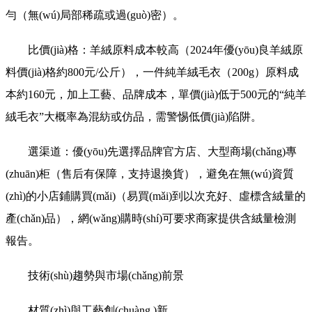
勻（無(wú)局部稀疏或過(guò)密）。
比價(jià)格：羊絨原料成本較高（2024年優(yōu)良羊絨原
料價(jià)格約800元/公斤），一件純羊絨毛衣（200g）原料成
本約160元，加上工藝、品牌成本，單價(jià)低于500元的“純羊
絨毛衣”大概率為混紡或仿品，需警惕低價(jià)陷阱。
選渠道：優(yōu)先選擇品牌官方店、大型商場(chǎng)專
(zhuān)柜（售后有保障，支持退換貨），避免在無(wú)資質
(zhì)的小店鋪購買(mǎi)（易買(mǎi)到以次充好、虛標含絨量的
產(chǎn)品），網(wǎng)購時(shí)可要求商家提供含絨量檢測
報告。
技術(shù)趨勢與市場(chǎng)前景
材質(zhì)與工藝創(chuàng )新