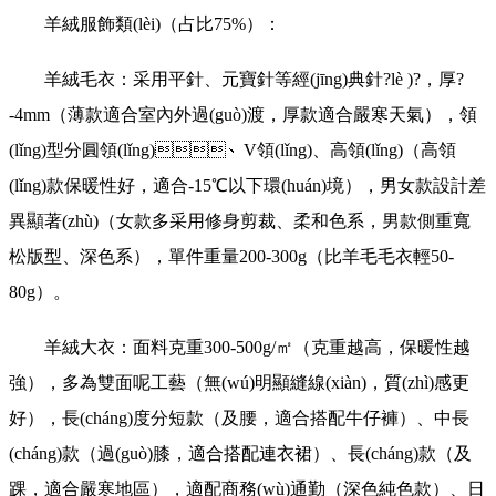
羊絨服飾類(lèi)（占比75%）：
羊絨毛衣：采用平針、元寶針等經(jīng)典針?lè )?，厚?
-4mm（薄款適合室內外過(guò)渡，厚款適合嚴寒天氣），領
(lǐng)型分圓領(lǐng)、V領(lǐng)、高領(lǐng)（高領
(lǐng)款保暖性好，適合-15℃以下環(huán)境），男女款設計差
異顯著(zhù)（女款多采用修身剪裁、柔和色系，男款側重寬
松版型、深色系），單件重量200-300g（比羊毛毛衣輕50-
80g）。
羊絨大衣：面料克重300-500g/㎡（克重越高，保暖性越
強），多為雙面呢工藝（無(wú)明顯縫線(xiàn)，質(zhì)感更
好），長(cháng)度分短款（及腰，適合搭配牛仔褲）、中長
(cháng)款（過(guò)膝，適合搭配連衣裙）、長(cháng)款（及
踝，適合嚴寒地區），適配商務(wù)通勤（深色純色款）、日