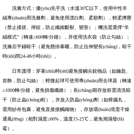
洗滌方式：優(yōu)先手洗（水溫30℃以下，使用中性羊
絨專(zhuān)用洗滌劑，避免使用漂白劑、柔順劑），輕柔擠壓
（禁止揉搓、擰絞，防止纖維斷裂、變形）；機洗需選擇“羊
絨模式”（轉速≤600轉/分鐘），并使用洗衣袋（防止勾絲）；
洗滌后平鋪晾干（避免懸掛暴曬，防止拉伸變長(cháng)，晾干
時(shí)間24-48小時(shí)）。
日常護理：穿著(zhù)時(shí)避免接觸尖銳物品（如鑰匙、
首飾，防止勾絲）；輕微起球可使用專(zhuān)用去球器（轉速
≤1000轉/分鐘，避免損傷纖維）；長(cháng)期存放前需清洗晾
干（防止蟲(chóng)蛀），并放入防蟲(chóng)劑（如樟腦丸，
需用紗布包裹，避免直接接觸織物），存放環(huán)境需干燥
通風(fēng)（相對濕度≤60%，溫度15-25℃，避免潮濕發(fā)
霉）。