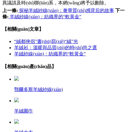
異議請及時(shí)聯(lián)系，本網(wǎng)將予以刪除。
上一條:
探秘羊絨紗線(xiàn)：奢華質(zhì)感背后的故事
下一
條:
羊絨紗線(xiàn)：紡織界的“軟黃金”
【相關(guān)文章】
“絨都俠侶”書(shū)寫(xiě)“絨”光
羊絨衫：溫暖與品質(zhì)的時(shí)尚之選
羊絨紗線(xiàn)：紡織界的“軟黃金”
【相關(guān)產(chǎn)品】
鄂爾多斯羊絨紗線(xiàn)
羊絨圍巾