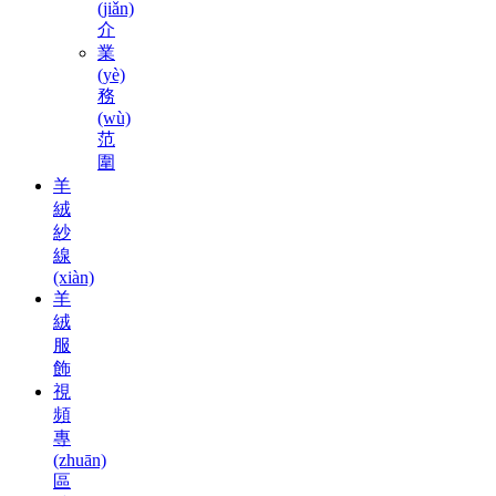
(jiǎn)
介
業
(yè)
務
(wù)
范
圍
羊
絨
紗
線
(xiàn)
羊
絨
服
飾
視
頻
專
(zhuān)
區