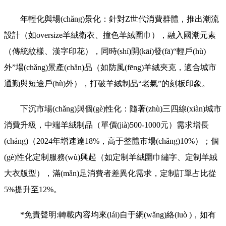
年輕化與場(chǎng)景化：針對Z世代消費群體，推出潮流
設計（如oversize羊絨衛衣、撞色羊絨圍巾），融入國潮元素
（傳統紋樣、漢字印花），同時(shí)開(kāi)發(fā)“輕戶(hù)
外”場(chǎng)景產(chǎn)品（如防風(fēng)羊絨夾克，適合城市
通勤與短途戶(hù)外），打破羊絨制品“老氣”的刻板印象。
下沉市場(chǎng)與個(gè)性化：隨著(zhù)三四線(xiàn)城市
消費升級，中端羊絨制品（單價(jià)500-1000元）需求增長
(cháng)（2024年增速達18%，高于整體市場(chǎng)10%）；個
(gè)性化定制服務(wù)興起（如定制羊絨圍巾繡字、定制羊絨
大衣版型），滿(mǎn)足消費者差異化需求，定制訂單占比從
5%提升至12%。
*免責聲明:轉載內容均來(lái)自于網(wǎng)絡(luò )，如有