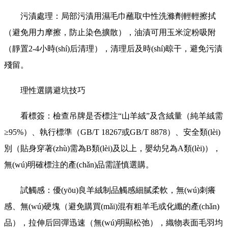
污漬處理：局部污漬用濕毛巾蘸取中性洗滌劑輕輕擦拭
（避免用力摩擦，防止染色擴散），油漬可用玉米淀粉吸附
（靜置2-4小時(shí)后清理），清理后及時(shí)晾干，避免污漬
殘留。
理性選購避坑技巧
看標簽：檢查吊牌是否標注“山羊絨”及含絨量（純羊絨需
≥95%）、執行標準（GB/T 18267或GB/T 8878）、安全類(lèi)
別（貼身穿著(zhù)需為B類(lèi)及以上，嬰幼兒為A類(lèi)），
無(wú)明確標注的產(chǎn)品需謹慎選購。
試觸感：優(yōu)良羊絨制品觸感細膩柔軟，無(wú)刺癢
感、無(wú)硬塊（避免購買(mǎi)混有粗羊毛或化纖的產(chǎn)
品），拉伸后回彈迅速（無(wú)明顯松弛），織物表面毛羽均