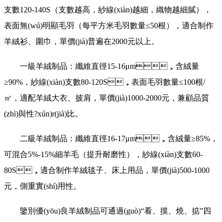
支數120-140S（支數越高，紗線(xiàn)越細，織物越細膩），
表面無(wú)明顯毛羽（每平方米毛羽數量≤50根），適合制作
羊絨衫、圍巾，單價(jià)普遍在2000元以上。
一級羊絨制品：纖維直徑15-16μm，含絨量
≥90%，紗線(xiàn)支數80-120S，表面毛羽數量≤100根/
㎡，適配羊絨大衣、披肩，單價(jià)1000-2000元，兼顧品質
(zhì)與性?xún)r(jià)比。
二級羊絨制品：纖維直徑16-17μm，含絨量≥85%，
可混合5%-15%細羊毛（提升耐磨性），紗線(xiàn)支數60-
80S，適合制作羊絨毯子、床上用品，單價(jià)500-1000
元，側重實(shí)用性。
鑒別優(yōu)良羊絨制品可通過(guò)“看、摸、燒、掂”四