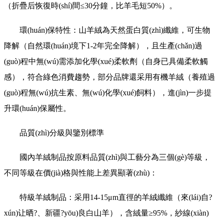
（折疊后恢復時(shí)間≤30分鐘，比羊毛短50%）。
環(huán)保特性：山羊絨為天然蛋白質(zhì)纖維，可生物
降解（自然環(huán)境下1-2年完全降解），且生產(chǎn)過
(guò)程中無(wú)需添加化學(xué)柔軟劑（自身已具備柔軟觸
感），符合綠色消費趨勢，部分品牌還采用有機羊絨（養殖過
(guò)程無(wú)抗生素、無(wú)化學(xué)飼料），進(jìn)一步提
升環(huán)保屬性。
品質(zhì)分級與鑒別標準
國內羊絨制品按原料品質(zhì)與工藝分為三個(gè)等級，
不同等級在價(jià)格與性能上差異顯著(zhù)：
特級羊絨制品：采用14-15μm直徑的羊絨纖維（來(lái)自?
xún)让晒?、新疆?yōu)良白山羊），含絨量≥95%，紗線(xiàn)