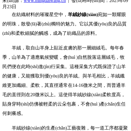
來(lái)源：
www.mingdaiwang.cn
| 發(fā)布時(shí)間：2025年09
月23日
在紡織材料的璀璨星空中，
羊絨紗線(xiàn)
宛如一顆耀眼
的明珠，散發(fā)著(zhù)獨特的魅力。它以其優(yōu)良的品質
(zhì)和柔軟細膩的觸感，成為了紡織品的原料。
羊絨，取自山羊身上貼近皮膚的那一層細絨毛。每年春
季，山羊為了適應氣候變暖，會(huì )自然脫落這層絨毛，牧
民們便在此時(shí)進(jìn)行采集。這種采集方式既保證了山羊
的健康，又能獲取到優(yōu)良的羊絨。與羊毛相比，羊絨纖
維更加纖細、柔軟，其直徑通常在14-16微米之間，而普通羊
毛的直徑則在20微米以上。這使得羊絨紗線(xiàn)柔軟度高，
貼身穿時(shí)仿佛被輕柔的云朵包裹，不會(huì )產(chǎn)生任
何刺癢感。
羊絨紗線(xiàn)的生產(chǎn)工藝復雜，每一道工序都凝聚