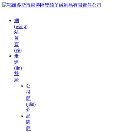
網
(wǎng)
站
首
頁
(yè)
走
進
(jìn)
雙
綺
公
司
簡
(jiǎn)
介
品
牌
簡