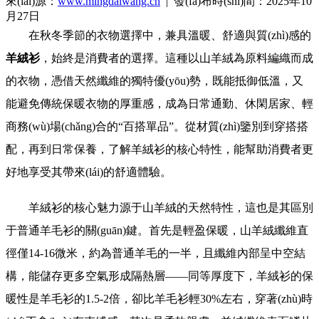
來(lái)源：
www.mingdaiwang.cn
| 發(fā)布時(shí)間：2025年10
月27日
在秋冬季節的衣物選擇中，兼具溫暖、舒適與質(zhì)感的
羊絨衫
，始終是消費者的選擇。這種以山羊絨為原料編織而成
的衣物，憑借天然纖維的獨特優(yōu)勢，既能抵御低溫，又
能避免傳統保暖衣物的厚重感，成為日常通勤、休閑居家、輕
商務(wù)場(chǎng)合的“百搭單品”。從材質(zhì)鑒別到穿搭搭
配，再到日常保養，了解羊絨衫的核心特性，能幫助消費者更
好地享受其帶來(lái)的舒適體驗。
羊絨衫的核心魅力源于山羊絨的天然特性，這也是其區別
于普通羊毛衫的關(guān)鍵。首先是輕盈保暖，山羊絨纖維直
徑僅14-16微米，約為普通羊毛的一半，且纖維內部呈中空結
構，能儲存更多空氣形成隔熱層——同等厚度下，羊絨衫的保
暖性是羊毛衫的1.5-2倍，卻比羊毛衫輕30%左右，穿著(zhù)時