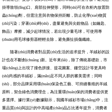
掛導致領(lǐng)口、肩部拉伸變形，同時(shí)可在衣柜內放置防
蟲(chóng)劑，但需注意與衣物保持距離，防止化學(xué)物質
(zhì)污染；穿著(zhù)時(shí)，盡量避免與尖銳物品（如鑰匙、
飾品）摩擦，減少起球情況，若出現少量毛球，可使用專
(zhuān)用毛球修剪器輕輕去除，避免撕扯損傷纖維。
隨著(zhù)消費者對品質(zhì)生活的追求提升，羊絨衫的設
計也在不斷創(chuàng )新。近年來(lái)，除了傳統基礎款，市
場(chǎng)上出現了撞色拼接、提花圖案、鏤空設計等更具時
(shí)尚感的羊絨衫，滿(mǎn)足不同人群的審美需求；同時
(shí)，部分品牌采用環(huán)保染色工藝、可持續養殖的羊絨
原料，契合綠色消費理念，為注重環(huán)保的消費者提供更
多選擇。據行業(yè)數據顯示，我國羊絨衫市場(chǎng)中，注
重品質(zhì)與設計的中高端產(chǎn)品占比逐年提升，消費者