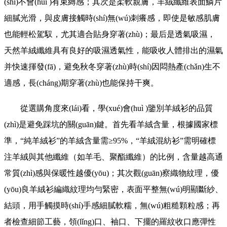
(shí)不會(huì )有束縛感；其次是柔軟親膚，羊絨纖維表面鱗片
細膩光滑，與皮膚接觸時(shí)無(wú)刺癢感，即使是敏感肌膚
也能輕松駕馭，尤其適合貼身穿著(zhù)；最后是透氣吸濕，
天然羊絨纖維具有良好的吸濕透氣性，能吸收人體排出的濕氣
并快速揮發(fā)，避免秋冬穿著(zhù)時(shí)因悶熱產(chǎn)生不
適感，長(cháng)期穿著(zhù)也能保持干爽。
從選購角度來(lái)看，學(xué)會(huì )鑒別羊絨衫的品質
(zhì)是避免踩坑的關(guān)鍵。首先看羊絨含量，根據國家標
準，“純羊絨衫”的羊絨含量需≥95%，“羊絨混紡衫”需明確標
注羊絨與其他纖維（如羊毛、聚酯纖維）的比例，含量越高通
常質(zhì)感與保暖性越優(yōu)；其次觀(guān)察織物紋理，優
(yōu)良羊絨衫編織紋理均勻緊密，表面平整無(wú)明顯斷紗、
結頭，用手觸摸時(shí)手感細膩軟糯，無(wú)粗糙顆粒感；再
者檢查細節工藝，領(lǐng)口、袖口、下擺的羅紋收口應彈性