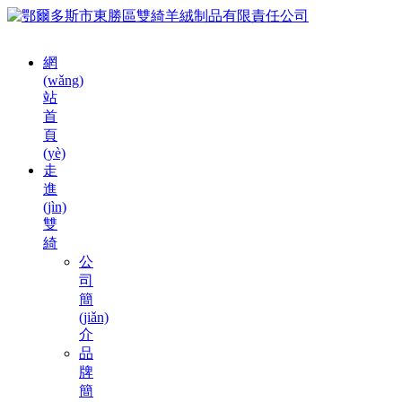
網
(wǎng)
站
首
頁
(yè)
走
進
(jìn)
雙
綺
公
司
簡
(jiǎn)
介
品
牌
簡