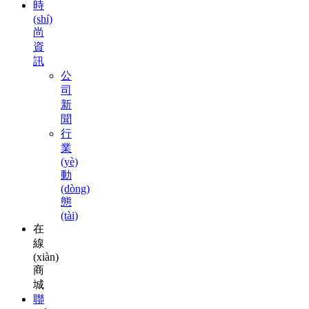
時
(shí)
尚
資
訊
公
司
新
聞
行
業
(yè)
動
(dòng)
態
(tài)
在
線
(xiàn)
商
城
聯